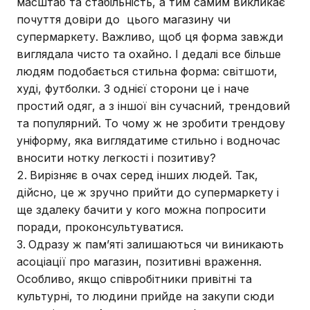
масштаб та стабільність, а тим самим викликає
почуття довіри до цього магазину чи
супермаркету. Важливо, щоб ця форма завжди
виглядала чисто та охайно. І дедалі все більше
людям подобається стильна форма: світшоти,
худі, футболки. З однієї сторони це і наче
простий одяг, а з іншої він сучасний, трендовий
та популярний. То чому ж не зробити трендову
уніформу, яка виглядатиме стильно і водночас
вносити нотку легкості і позитиву?
Вирізняє в очах серед інших людей. Так,
дійсно, це ж зручно прийти до супермаркету і
ще здалеку бачити у кого можна попросити
поради, проконсультуватися.
Одразу ж пам’яті залишаються чи виникають
асоціації про магазин, позитивні враження.
Особливо, якщо співробітники привітні та
культурні, то людини прийде на закупи сюди