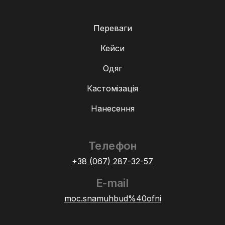
Переваги
Кейси
Одяг
Кастомізація
Нанесення
Телефон
+38 (067) 287-32-57
E-mail
moc.snamuhbud%40ofni