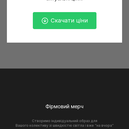
Скачати ціни
Фірмовий мерч
Створимо індивідуальний образ для
Вашого колективу зі швидкістю світла і вже “на вчора”